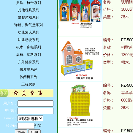
名称
玻璃
摇马、秋千系列
价格：
3800
其他玩具系列
类型：
积木、
攀爬游戏系列
弹跳、淘气堡系列
幼儿蒙氏系列
幼儿感统系列
编号：
FZ-50
积木、床柜系列
名称
别墅
桌椅、塑料系列
价格：
1300
户外健身系列
类型：
积木、
果皮箱系列
休闲椅系列
工程实例
编号：
FZ-50
名称
喜羊羊
价格：
600元
用户名：
类型：
积木、
密 码：
Cookie：
验证码:
6132
编号：
FZ-50