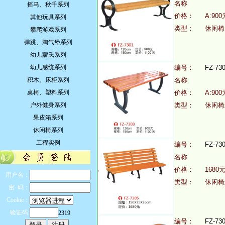
名称
摇马、秋千系列
价格：
A:900
其他玩具系列
类型：
休闲椅
攀爬游戏系列
弹跳、淘气堡系列
幼儿蒙氏系列
幼儿感统系列
编号：
FZ-73
积木、床柜系列
名称
桌椅、塑料系列
价格：
A:900
户外健身系列
类型：
休闲椅
果皮箱系列
休闲椅系列
工程实例
编号：
FZ-73
名称
价格：
1680
用户名：
类型：
休闲椅
密 码：
Cookie：
验证码:
2319
编号：
FZ-73