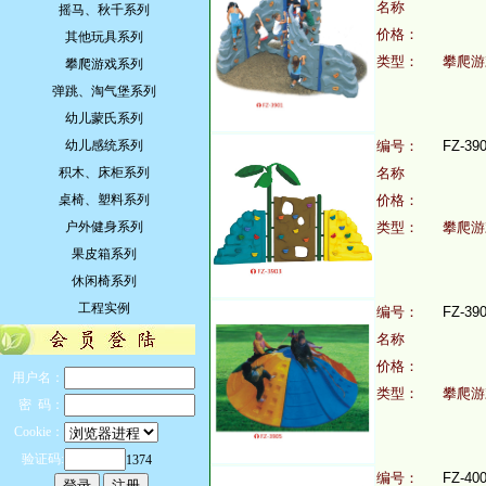
名称
摇马、秋千系列
价格：
其他玩具系列
类型：
攀爬游
攀爬游戏系列
弹跳、淘气堡系列
幼儿蒙氏系列
幼儿感统系列
编号：
FZ-39
积木、床柜系列
名称
桌椅、塑料系列
价格：
户外健身系列
类型：
攀爬游
果皮箱系列
休闲椅系列
工程实例
编号：
FZ-39
名称
价格：
用户名：
类型：
攀爬游
密 码：
Cookie：
验证码:
1374
编号：
FZ-40