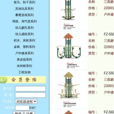
名称
三面
摇马、秋千系列
价格：
22000
其他玩具系列
类型：
户外健
攀爬游戏系列
弹跳、淘气堡系列
幼儿蒙氏系列
幼儿感统系列
编号：
FZ-55
积木、床柜系列
名称
三面
桌椅、塑料系列
价格：
22000
户外健身系列
类型：
户外健
果皮箱系列
休闲椅系列
工程实例
编号：
FZ-55
名称
三面
价格：
22000
用户名：
类型：
户外健
密 码：
Cookie：
验证码:
9307
编号：
FZ-56