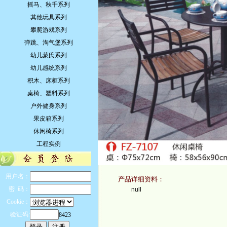
摇马、秋千系列
其他玩具系列
攀爬游戏系列
弹跳、淘气堡系列
幼儿蒙氏系列
幼儿感统系列
积木、床柜系列
桌椅、塑料系列
户外健身系列
果皮箱系列
休闲椅系列
工程实例
用户名：
产品详细资料：
密 码：
null
Cookie：
验证码:
8423