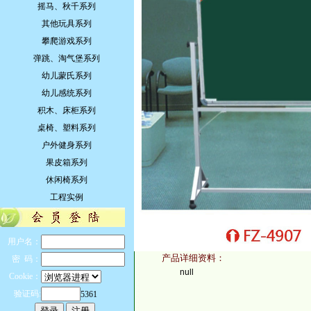
摇马、秋千系列
其他玩具系列
攀爬游戏系列
弹跳、淘气堡系列
幼儿蒙氏系列
幼儿感统系列
积木、床柜系列
桌椅、塑料系列
户外健身系列
果皮箱系列
休闲椅系列
工程实例
用户名：
产品详细资料：
密 码：
null
Cookie：
验证码:
5361